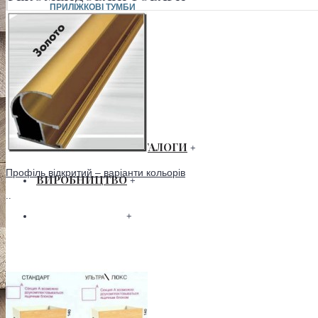
ПРИЛІЖКОВІ ТУМБИ
СТЕЛАЖІ
ТУМБА ТВ
ТУМБИ ДЛЯ ВЗУТТЯ
ШАФИ
+
ЗАВАНТАЖИТИ КАТАЛОГИ
+
Профіль відкритий – варіанти кольорів
ВИРОБНИЦТВО
+
..
СЕРТИФІКАТИ
+