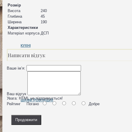
Розмір
Висота
240
Глибина
45
Ширина
190
Характеристики
Матеріал корпуса
ДСП
КУХНІ
Написати відгук
Ваше ім’я:
Ваш відгук
Увага:
HTML не підтримується!
ШАФИ РОЗПАШНІ
Рейтинг
Погано
Добре
Продовжити