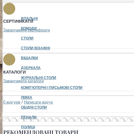
ВІТАЛЬНІ
СЕРТИФІКАТИ
КОМОДИ
Завантажити сертифікати
СТОЛИ
СТОЛИ ВІЗАЖНІ
ВІШАЛКИ
ДЗЕРКАЛА
КАТАЛОГИ
ЖУРНАЛЬНІ СТОЛИ
Завантажити каталоги
КОМП'ЮТЕРНІ І ПИСЬМОВІ СТОЛИ
ЛІЖКА
0 відгуків
/
Написати відгук
ОБІДНІ СТОЛИ
ПЕНАЛИ
ПОЛИЦІ
РЕКОМЕНДОВАНІ ТОВАРИ