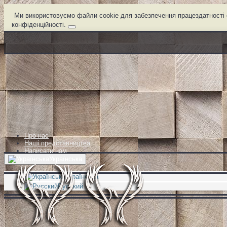
Ми використовуємо файли cookie для забезпечення працездатності с
конфіденційності.
Про нас
Наші представництва
Написати нам
Українська
Українська
Русский