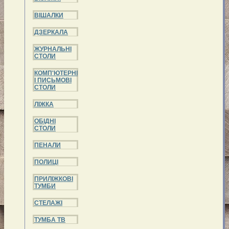
ВІШАЛКИ
ДЗЕРКАЛА
ЖУРНАЛЬНІ
СТОЛИ
КОМП'ЮТЕРНІ
І ПИСЬМОВІ
СТОЛИ
ЛІЖКА
ОБІДНІ
СТОЛИ
ПЕНАЛИ
ПОЛИЦІ
ПРИЛІЖКОВІ
ТУМБИ
СТЕЛАЖІ
ТУМБА ТВ