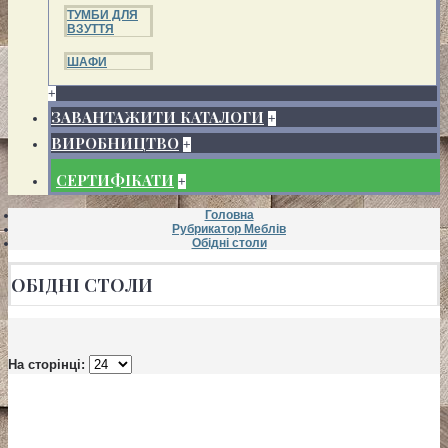
ТУМБИ ДЛЯ
ВЗУТТЯ
ШАФИ
+
ЗАВАНТАЖИТИ КАТАЛОГИ
+
ВИРОБНИЦТВО
+
СЕРТИФІКАТИ
+
Головна
Рубрикатор Меблів
Обідні столи
ОБІДНІ СТОЛИ
На сторінці: