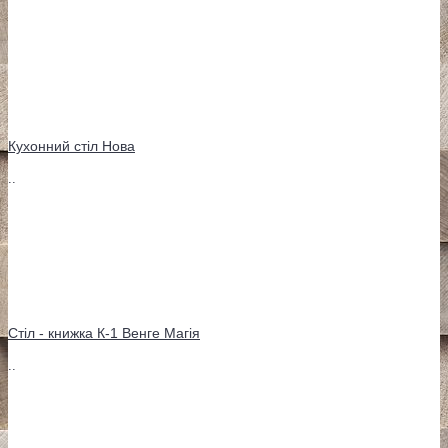
Кухонний стіл Нова
..
Стіл - книжка К-1 Венге Магія
..