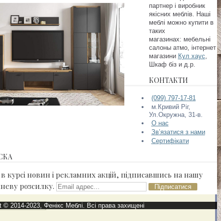
партнер і виробник
якісних меблів. Наші
меблі можно купити в
таких
магазинах:
мебельні
салоны атмо, інтернет
магазини
Кул хаус
,
Шкаф біз и д.р.
КОНТАКТИ
(099) 797-17-81
м.Кривий Ріг,
Ул.Окружна, 31-в.
О нас
Зв’язатися з нами
Сертифікати
СКА
 в курсі новин і рекламних акцій, підписавшись на нашу
еву розсилку.
Підписатися
t © 2014-2023, Фенікс Меблі. Всі права захищені