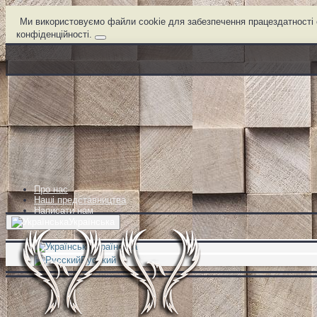
Ми використовуємо файли cookie для забезпечення працездатності с
конфіденційності.
Про нас
Наші представництва
Написати нам
Українська
Українська
Русский