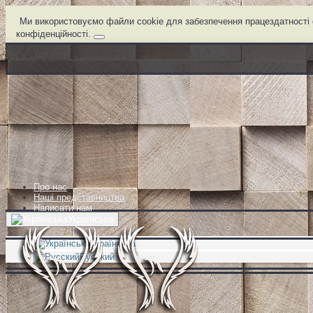
Ми використовуємо файли cookie для забезпечення працездатності с
конфіденційності.
Про нас
Наші представництва
Написати нам
Українська
Українська
Русский