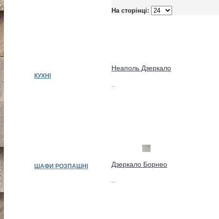
На сторінці:
Неаполь Дзеркало
КУХНІ
..
Дзеркало Борнео
ШАФИ РОЗПАШНІ
..