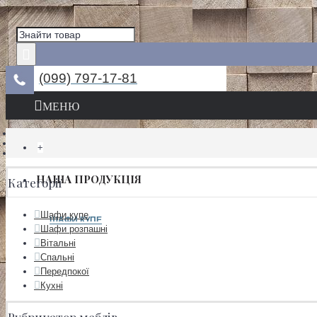
(099) 797-17-81
МЕНЮ
+
НАША ПРОДУКЦІЯ
Категорiї
Шафи купе
ШАФИ КУПЕ
Шафи розпашні
Вітальні
Спальні
Передпокої
Кухні