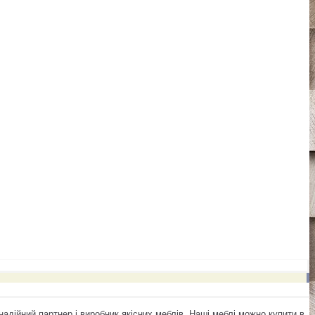
надійний партнер і виробник якісних меблів. Наші меблі можно купити в