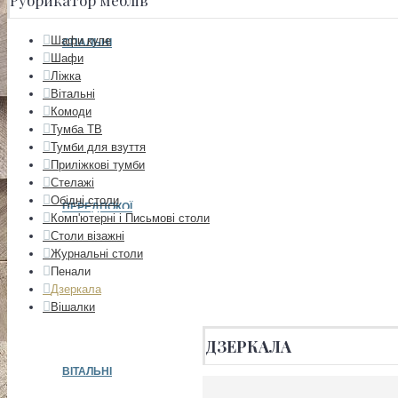
Рубрикатор меблів
Шафи купе
СПАЛЬНІ
Шафи
Ліжка
Вітальні
Комоди
Тумба ТВ
Тумби для взуття
Приліжкові тумби
Стелажі
Обідні столи
ПЕРЕДПОКОЇ
Комп'ютерні і Письмові столи
Столи візажні
Журнальні столи
Пенали
Дзеркала
Вішалки
ДЗЕРКАЛА
ВІТАЛЬНІ