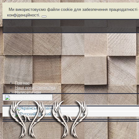
Ми використовуємо файли cookie для забезпечення працездатності с
конфіденційності.
Про нас
Наші представництва
Написати нам
Українська
Українська
Русский