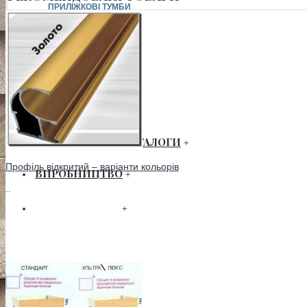
ПРИЛІЖКОВІ ТУМБИ
СТЕЛАЖІ
ТУМБА ТВ
ТУМБИ ДЛЯ ВЗУТТЯ
ШАФИ
+
ЗАВАНТАЖИТИ КАТАЛОГИ
+
Профіль відкритий – варіанти кольорів
ВИРОБНИЦТВО
+
..
СЕРТИФІКАТИ
+