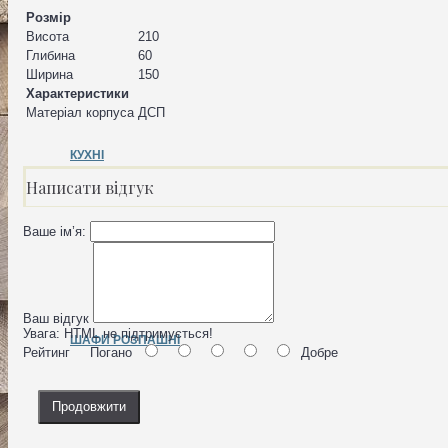
Розмір
Висота
210
Глибина
60
Ширина
150
Характеристики
Матеріал корпуса
ДСП
КУХНІ
Написати відгук
Ваше ім’я:
Ваш відгук
Увага:
HTML не підтримується!
ШАФИ РОЗПАШНІ
Рейтинг
Погано
Добре
Продовжити