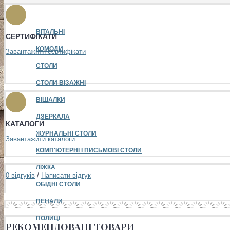
ВІТАЛЬНІ
СЕРТИФІКАТИ
КОМОДИ
Завантажити сертифікати
СТОЛИ
СТОЛИ ВІЗАЖНІ
ВІШАЛКИ
ДЗЕРКАЛА
КАТАЛОГИ
ЖУРНАЛЬНІ СТОЛИ
Завантажити каталоги
КОМП'ЮТЕРНІ І ПИСЬМОВІ СТОЛИ
ЛІЖКА
0 відгуків
/
Написати відгук
ОБІДНІ СТОЛИ
ПЕНАЛИ
ПОЛИЦІ
РЕКОМЕНДОВАНІ ТОВАРИ