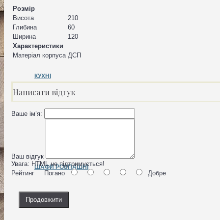
Розмір
Висота
210
Глибина
60
Ширина
120
Характеристики
Матеріал корпуса
ДСП
КУХНІ
Написати відгук
Ваше ім’я:
Ваш відгук
Увага:
HTML не підтримується!
ШАФИ РОЗПАШНІ
Рейтинг
Погано
Добре
Продовжити