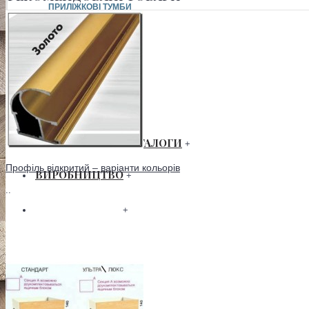
ПРИЛІЖКОВІ ТУМБИ
СТЕЛАЖІ
ТУМБА ТВ
ТУМБИ ДЛЯ ВЗУТТЯ
ШАФИ
+
ЗАВАНТАЖИТИ КАТАЛОГИ
+
Профіль відкритий – варіанти кольорів
ВИРОБНИЦТВО
+
..
СЕРТИФІКАТИ
+