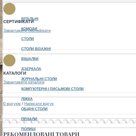
ВІТАЛЬНІ
СЕРТИФІКАТИ
КОМОДИ
Завантажити сертифікати
СТОЛИ
СТОЛИ ВІЗАЖНІ
ВІШАЛКИ
ДЗЕРКАЛА
КАТАЛОГИ
ЖУРНАЛЬНІ СТОЛИ
Завантажити каталоги
КОМП'ЮТЕРНІ І ПИСЬМОВІ СТОЛИ
ЛІЖКА
0 відгуків
/
Написати відгук
ОБІДНІ СТОЛИ
ПЕНАЛИ
ПОЛИЦІ
РЕКОМЕНДОВАНІ ТОВАРИ