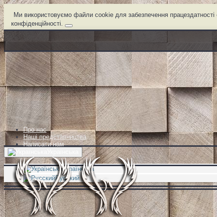
Ми використовуємо файли cookie для забезпечення працездатності с
конфіденційності.
Про нас
Наші представництва
Написати нам
Українська
Українська
Русский