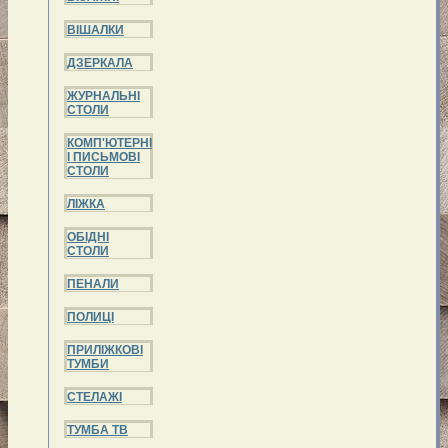
ВІШАЛКИ
ДЗЕРКАЛА
ЖУРНАЛЬНІ
СТОЛИ
КОМП'ЮТЕРНІ
І ПИСЬМОВІ
СТОЛИ
ЛІЖКА
ОБІДНІ
СТОЛИ
ПЕНАЛИ
ПОЛИЦІ
ПРИЛІЖКОВІ
ТУМБИ
СТЕЛАЖІ
ТУМБА ТВ