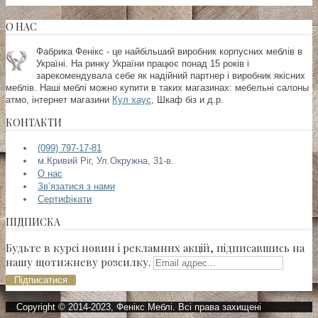
О НАС
Фабрика Фенікс - це найбільший виробник корпусних меблів в
Україні. На ринку України працює понад 15 років і
зарекомендувала себе як надійний партнер і виробник якісних
меблів. Наші меблі можно купити в таких магазинах:
мебельні салоны
атмо, інтернет магазини
Кул хаус
, Шкаф біз и д.р.
КОНТАКТИ
(099) 797-17-81
м.Кривий Ріг, Ул.Окружна, 31-в.
О нас
Зв’язатися з нами
Сертифікати
ПІДПИСКА
Будьте в курсі новин і рекламних акцій, підписавшись на
нашу щотижневу розсилку.
Підписатися
Copyright © 2014-2023, Фенікс Меблі. Всі права захищені