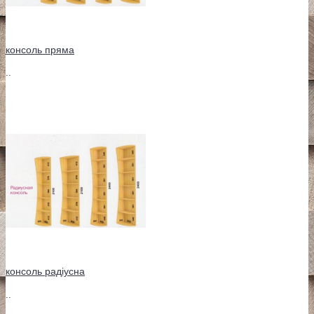
консоль пряма
..
консоль радіусна
..