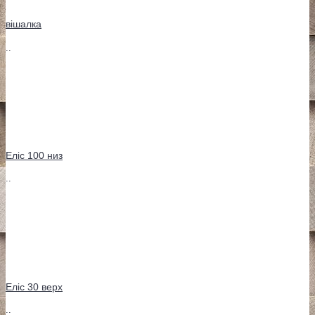
вішалка
..
Еліс 100 низ
..
Еліс 30 верх
..