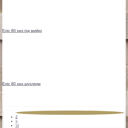
Еліс 80 низ під мийку
..
Еліс 80 низ шухляди
..
1
2
>
>|