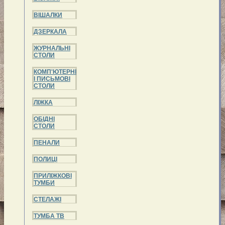
ВІШАЛКИ
ДЗЕРКАЛА
ЖУРНАЛЬНІ
СТОЛИ
КОМП'ЮТЕРНІ
І ПИСЬМОВІ
СТОЛИ
ЛІЖКА
ОБІДНІ
СТОЛИ
ПЕНАЛИ
ПОЛИЦІ
ПРИЛІЖКОВІ
ТУМБИ
СТЕЛАЖІ
ТУМБА ТВ