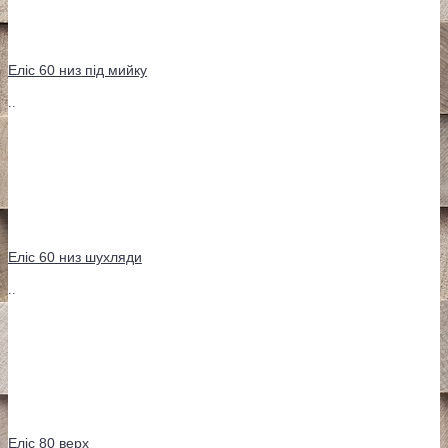
Еліс 60 низ під мийку
..
Еліс 60 низ шухляди
..
Еліс 80 верх