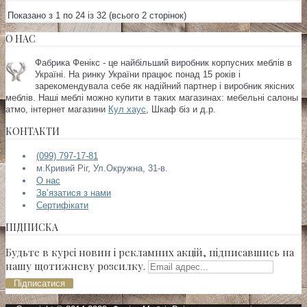
Показано з 1 по 24 із 32 (всього 2 сторінок)
О НАС
Фабрика Фенікс - це найбільший виробник корпусних меблів в
Україні. На ринку України працює понад 15 років і
зарекомендувала себе як надійний партнер і виробник якісних
меблів. Наші меблі можно купити в таких магазинах:
мебельні салоны
атмо, інтернет магазини
Кул хаус
, Шкаф біз и д.р.
КОНТАКТИ
(099) 797-17-81
м.Кривий Ріг, Ул.Окружна, 31-в.
О нас
Зв’язатися з нами
Сертифікати
ПІДПИСКА
Будьте в курсі новин і рекламних акцій, підписавшись на
нашу щотижневу розсилку.
Підписатися