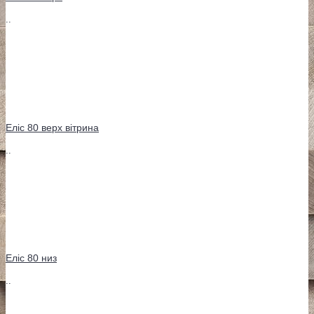
..
Еліс 80 верх вітрина
..
Еліс 80 низ
..