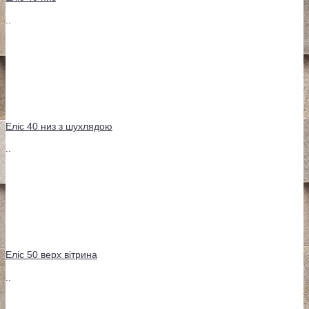
..
Еліс 40 низ з шухлядою
..
Еліс 50 верх вітрина
..