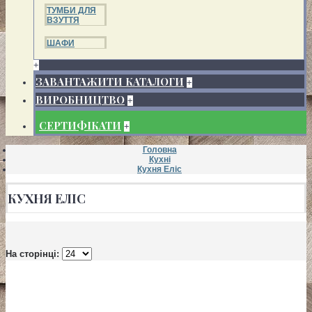
ТУМБИ ДЛЯ
ВЗУТТЯ
ШАФИ
+
ЗАВАНТАЖИТИ КАТАЛОГИ
+
ВИРОБНИЦТВО
+
СЕРТИФІКАТИ
+
Головна
Кухні
Кухня Еліс
КУХНЯ ЕЛІС
На сторінці: