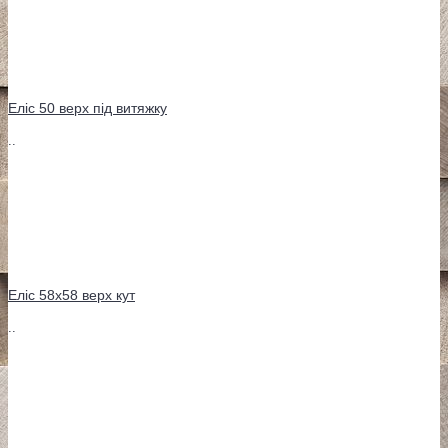
Еліс 50 верх під витяжку
..
Еліс 58х58 верх кут
..