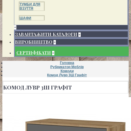
ТУМБИ ДЛЯ
ВЗУТТЯ
ШАФИ
+
ЗАВАНТАЖИТИ КАТАЛОГИ
+
ВИРОБНИЦТВО
+
СЕРТИФІКАТИ
+
Головна
Рубрикатор Меблів
Комоди
Комод Лувр 3Ш Графіт
КОМОД ЛУВР 3Ш ГРАФІТ