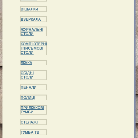
ВІШАЛКИ
ДЗЕРКАЛА
ЖУРНАЛЬНІ
СТОЛИ
КОМП'ЮТЕРНІ
І ПИСЬМОВІ
СТОЛИ
ЛІЖКА
ОБІДНІ
СТОЛИ
ПЕНАЛИ
ПОЛИЦІ
ПРИЛІЖКОВІ
ТУМБИ
СТЕЛАЖІ
ТУМБА ТВ