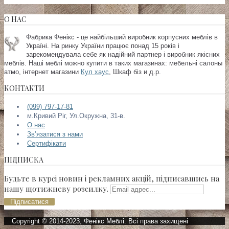
О НАС
Фабрика Фенікс - це найбільший виробник корпусних меблів в
Україні. На ринку України працює понад 15 років і
зарекомендувала себе як надійний партнер і виробник якісних
меблів. Наші меблі можно купити в таких магазинах:
мебельні салоны
атмо, інтернет магазини
Кул хаус
, Шкаф біз и д.р.
КОНТАКТИ
(099) 797-17-81
м.Кривий Ріг, Ул.Окружна, 31-в.
О нас
Зв’язатися з нами
Сертифікати
ПІДПИСКА
Будьте в курсі новин і рекламних акцій, підписавшись на
нашу щотижневу розсилку.
Підписатися
Copyright © 2014-2023, Фенікс Меблі. Всі права захищені