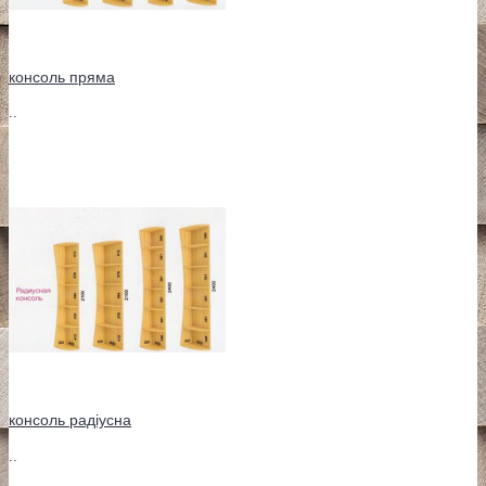
консоль пряма
..
консоль радіусна
..