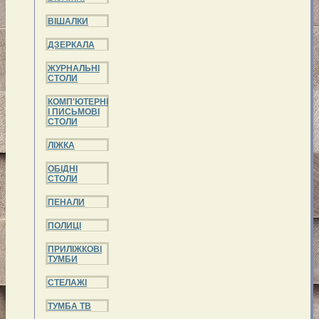
ВІШАЛКИ
ДЗЕРКАЛА
ЖУРНАЛЬНІ
СТОЛИ
КОМП'ЮТЕРНІ
І ПИСЬМОВІ
СТОЛИ
ЛІЖКА
ОБІДНІ
СТОЛИ
ПЕНАЛИ
ПОЛИЦІ
ПРИЛІЖКОВІ
ТУМБИ
СТЕЛАЖІ
ТУМБА ТВ