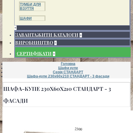
ТУМБИ ДЛЯ
ВЗУТТЯ
ШАФИ
+
ЗАВАНТАЖИТИ КАТАЛОГИ
+
ВИРОБНИЦТВО
+
СЕРТИФІКАТИ
+
Головна
Шафи купе
Серія СТАНДАРТ
Шафа-купе 230х60х210 СТАНДАРТ - 3 фасади
ШАФА-КУПЕ 230Х60Х210 СТАНДАРТ - 3
ФАСАДИ