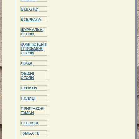
ВІШАЛКИ
ДЗЕРКАЛА
ЖУРНАЛЬНІ
СТОЛИ
КОМП'ЮТЕРНІ
І ПИСЬМОВІ
СТОЛИ
ЛІЖКА
ОБІДНІ
СТОЛИ
ПЕНАЛИ
ПОЛИЦІ
ПРИЛІЖКОВІ
ТУМБИ
СТЕЛАЖІ
ТУМБА ТВ