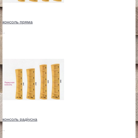
консоль пряма
..
консоль радіусна
..