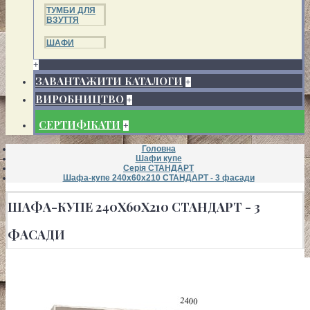
ТУМБИ ДЛЯ
ВЗУТТЯ
ШАФИ
+
ЗАВАНТАЖИТИ КАТАЛОГИ
+
ВИРОБНИЦТВО
+
СЕРТИФІКАТИ
+
Головна
Шафи купе
Серія СТАНДАРТ
Шафа-купе 240х60х210 СТАНДАРТ - 3 фасади
ШАФА-КУПЕ 240Х60Х210 СТАНДАРТ - 3
ФАСАДИ