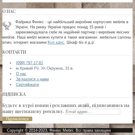
О НАС
Фабрика Фенікс - це найбільший виробник корпусних меблів в
Україні. На ринку України працює понад 15 років і
зарекомендувала себе як надійний партнер і виробник якісних
меблів. Наші меблі можно купити в таких магазинах:
мебельні салоны
атмо, інтернет магазини
Кул хаус
, Шкаф біз и д.р.
КОНТАКТИ
(099) 797-17-81
м.Кривий Ріг, Ул.Окружна, 31-в.
О нас
Зв’язатися з нами
Сертифікати
ПІДПИСКА
Будьте в курсі новин і рекламних акцій, підписавшись на
нашу щотижневу розсилку.
Підписатися
Copyright © 2014-2023, Фенікс Меблі. Всі права захищені