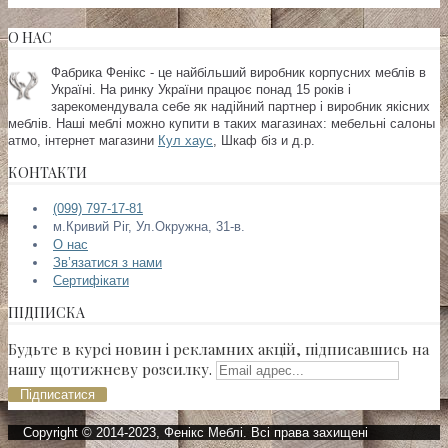
О НАС
Фабрика Фенікс - це найбільший виробник корпусних меблів в
Україні. На ринку України працює понад 15 років і
зарекомендувала себе як надійний партнер і виробник якісних
меблів. Наші меблі можно купити в таких магазинах:
мебельні салоны
атмо, інтернет магазини
Кул хаус
, Шкаф біз и д.р.
КОНТАКТИ
(099) 797-17-81
м.Кривий Ріг, Ул.Окружна, 31-в.
О нас
Зв’язатися з нами
Сертифікати
ПІДПИСКА
Будьте в курсі новин і рекламних акцій, підписавшись на
нашу щотижневу розсилку.
Підписатися
Copyright © 2014-2023, Фенікс Меблі. Всі права захищені