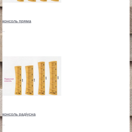
консоль пряма
..
консоль радіусна
..