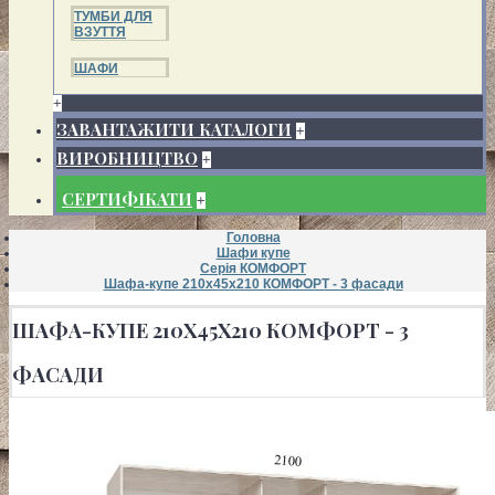
ТУМБИ ДЛЯ
ВЗУТТЯ
ШАФИ
+
ЗАВАНТАЖИТИ КАТАЛОГИ
+
ВИРОБНИЦТВО
+
СЕРТИФІКАТИ
+
Головна
Шафи купе
Серія КОМФОРТ
Шафа-купе 210х45х210 КОМФОРТ - 3 фасади
ШАФА-КУПЕ 210Х45Х210 КОМФОРТ - 3
ФАСАДИ