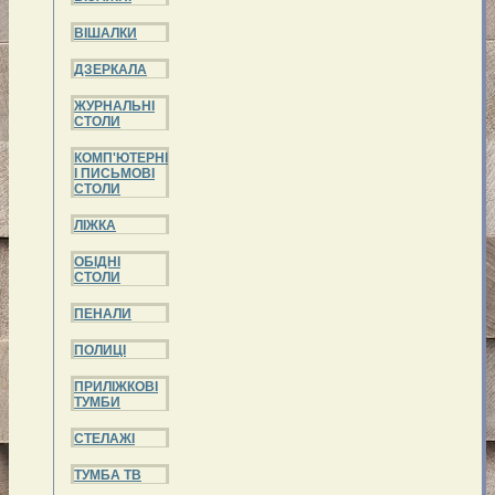
ВІШАЛКИ
ДЗЕРКАЛА
ЖУРНАЛЬНІ
СТОЛИ
КОМП'ЮТЕРНІ
І ПИСЬМОВІ
СТОЛИ
ЛІЖКА
ОБІДНІ
СТОЛИ
ПЕНАЛИ
ПОЛИЦІ
ПРИЛІЖКОВІ
ТУМБИ
СТЕЛАЖІ
ТУМБА ТВ