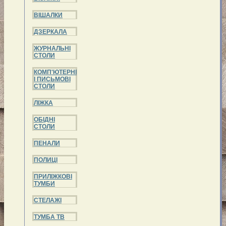
ВІШАЛКИ
ДЗЕРКАЛА
ЖУРНАЛЬНІ
СТОЛИ
КОМП'ЮТЕРНІ
І ПИСЬМОВІ
СТОЛИ
ЛІЖКА
ОБІДНІ
СТОЛИ
ПЕНАЛИ
ПОЛИЦІ
ПРИЛІЖКОВІ
ТУМБИ
СТЕЛАЖІ
ТУМБА ТВ