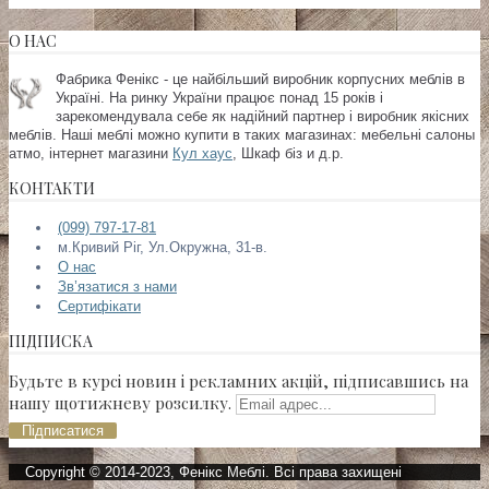
О НАС
Фабрика Фенікс - це найбільший виробник корпусних меблів в
Україні. На ринку України працює понад 15 років і
зарекомендувала себе як надійний партнер і виробник якісних
меблів. Наші меблі можно купити в таких магазинах:
мебельні салоны
атмо, інтернет магазини
Кул хаус
, Шкаф біз и д.р.
КОНТАКТИ
(099) 797-17-81
м.Кривий Ріг, Ул.Окружна, 31-в.
О нас
Зв’язатися з нами
Сертифікати
ПІДПИСКА
Будьте в курсі новин і рекламних акцій, підписавшись на
нашу щотижневу розсилку.
Підписатися
Copyright © 2014-2023, Фенікс Меблі. Всі права захищені