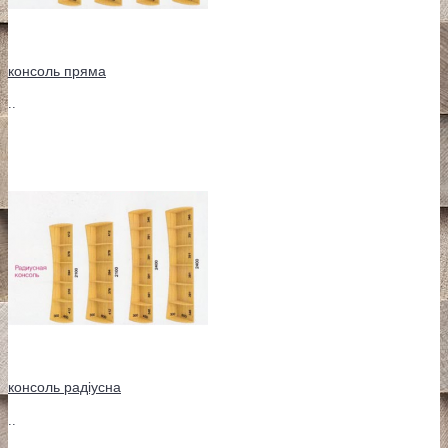
консоль пряма
..
консоль радіусна
..