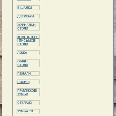
ВІШАЛКИ
ДЗЕРКАЛА
ЖУРНАЛЬНІ
СТОЛИ
КОМП'ЮТЕРНІ
І ПИСЬМОВІ
СТОЛИ
ЛІЖКА
ОБІДНІ
СТОЛИ
ПЕНАЛИ
ПОЛИЦІ
ПРИЛІЖКОВІ
ТУМБИ
СТЕЛАЖІ
ТУМБА ТВ