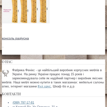
консоль радіусна
..
О НАС
Фабрика Фенікс - це найбільший виробник корпусних меблів в
Україні. На ринку України працює понад 15 років і
зарекомендувала себе як надійний партнер і виробник якісних
меблів. Наші меблі можно купити в таких магазинах:
мебельні салоны
атмо, інтернет магазини
Кул хаус
, Шкаф біз и д.р.
КОНТАКТИ
(099) 797-17-81
м.Кривий Ріг, Ул.Окружна, 31-в.