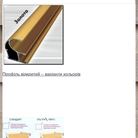
Профіль відкритий – варіанти кольорів
..