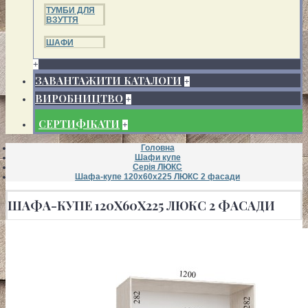
ТУМБИ ДЛЯ
ВЗУТТЯ
ШАФИ
+
ЗАВАНТАЖИТИ КАТАЛОГИ
+
ВИРОБНИЦТВО
+
СЕРТИФІКАТИ
+
Головна
Шафи купе
Серія ЛЮКС
Шафа-купе 120х60х225 ЛЮКС 2 фасади
ШАФА-КУПЕ 120Х60Х225 ЛЮКС 2 ФАСАДИ