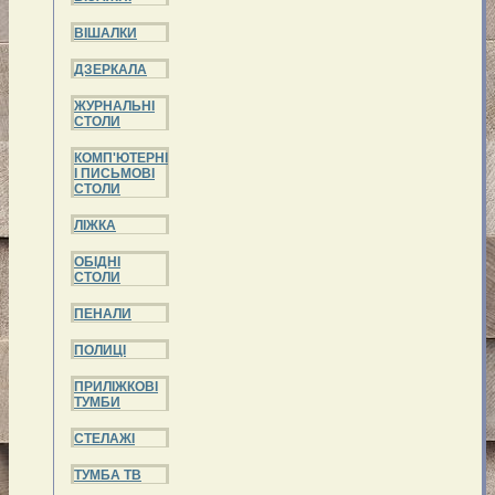
ВІШАЛКИ
ДЗЕРКАЛА
ЖУРНАЛЬНІ
СТОЛИ
КОМП'ЮТЕРНІ
І ПИСЬМОВІ
СТОЛИ
ЛІЖКА
ОБІДНІ
СТОЛИ
ПЕНАЛИ
ПОЛИЦІ
ПРИЛІЖКОВІ
ТУМБИ
СТЕЛАЖІ
ТУМБА ТВ