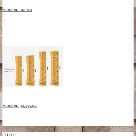
консоль пряма
..
консоль радіусна
..
О НАС