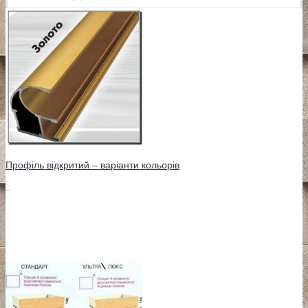
Профіль відкритий – варіанти кольорів
..