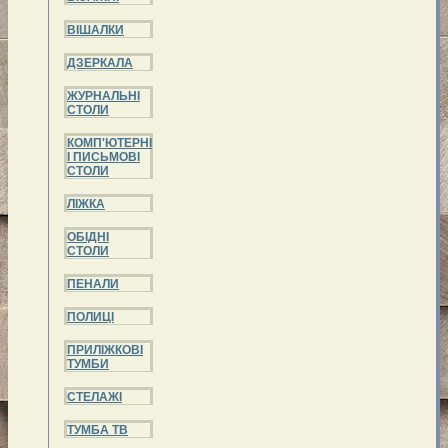
ВІШАЛКИ
ДЗЕРКАЛА
ЖУРНАЛЬНІ
СТОЛИ
КОМП'ЮТЕРНІ
І ПИСЬМОВІ
СТОЛИ
ЛІЖКА
ОБІДНІ
СТОЛИ
ПЕНАЛИ
ПОЛИЦІ
ПРИЛІЖКОВІ
ТУМБИ
СТЕЛАЖІ
ТУМБА ТВ