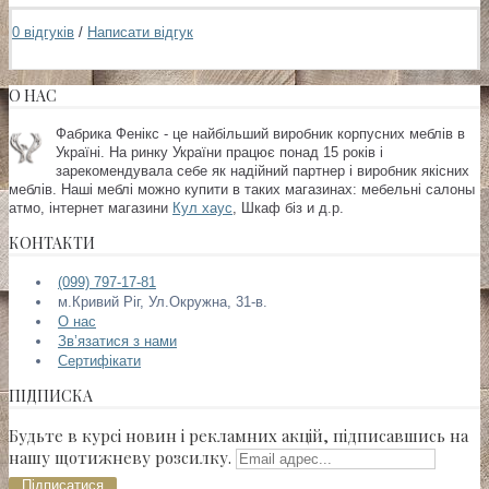
0 відгуків
/
Написати відгук
О НАС
Фабрика Фенікс - це найбільший виробник корпусних меблів в
Україні. На ринку України працює понад 15 років і
зарекомендувала себе як надійний партнер і виробник якісних
меблів. Наші меблі можно купити в таких магазинах:
мебельні салоны
атмо, інтернет магазини
Кул хаус
, Шкаф біз и д.р.
КОНТАКТИ
(099) 797-17-81
м.Кривий Ріг, Ул.Окружна, 31-в.
О нас
Зв’язатися з нами
Сертифікати
ПІДПИСКА
Будьте в курсі новин і рекламних акцій, підписавшись на
нашу щотижневу розсилку.
Підписатися