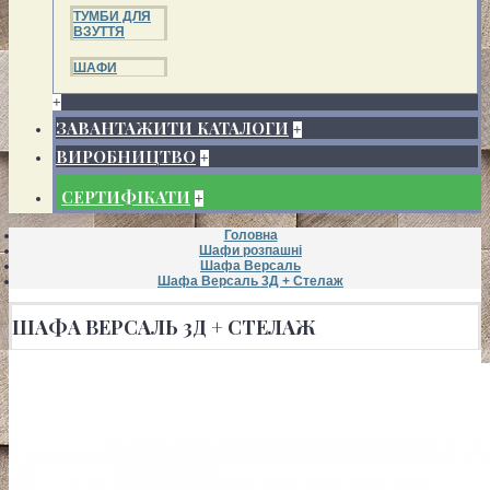
ТУМБИ ДЛЯ
ВЗУТТЯ
ШАФИ
+
ЗАВАНТАЖИТИ КАТАЛОГИ
+
ВИРОБНИЦТВО
+
СЕРТИФІКАТИ
+
Головна
Шафи розпашні
Шафа Версаль
Шафа Версаль 3Д + Стелаж
ШАФА ВЕРСАЛЬ 3Д + СТЕЛАЖ