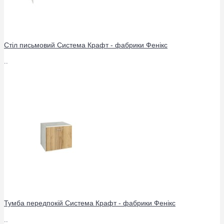
Стіл письмовий Система Крафт - фабрики Фенікс
..
Тумба передпокій Система Крафт - фабрики Фенікс
..